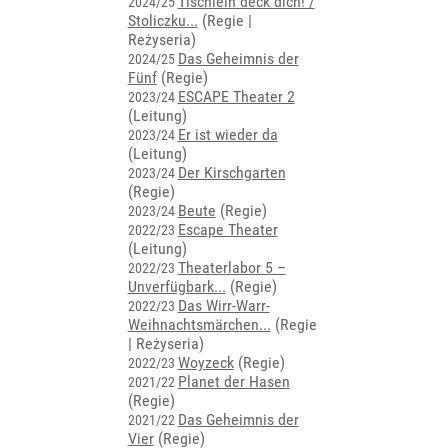
Tischlein deck dich! /
2024/25
Stoliczku...
(Regie |
Reżyseria)
Das Geheimnis der
2024/25
Fünf
(Regie)
ESCAPE Theater 2
2023/24
(Leitung)
Er ist wieder da
2023/24
(Leitung)
Der Kirschgarten
2023/24
(Regie)
Beute
(Regie)
2023/24
Escape Theater
2022/23
(Leitung)
Theaterlabor 5 –
2022/23
Unverfügbark...
(Regie)
Das Wirr-Warr-
2022/23
Weihnachtsmärchen...
(Regie
| Reżyseria)
Woyzeck
(Regie)
2022/23
Planet der Hasen
2021/22
(Regie)
Das Geheimnis der
2021/22
Vier
(Regie)