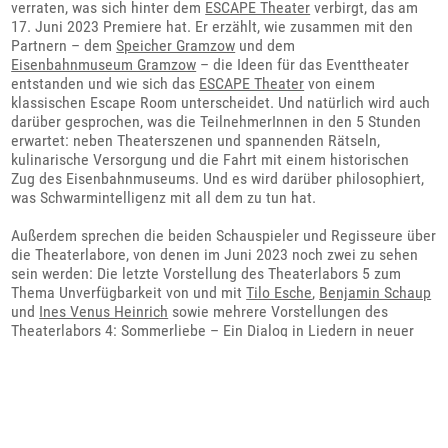
verraten, was sich hinter dem
ESCAPE Theater
verbirgt, das am
17. Juni 2023 Premiere hat. Er erzählt, wie zusammen mit den
Partnern – dem
Speicher Gramzow
und dem
Eisenbahnmuseum Gramzow
– die Ideen für das Eventtheater
entstanden und wie sich das
ESCAPE Theater
von einem
klassischen Escape Room unterscheidet. Und natürlich wird auch
darüber gesprochen, was die TeilnehmerInnen in den 5 Stunden
erwartet: neben Theaterszenen und spannenden Rätseln,
kulinarische Versorgung und die Fahrt mit einem historischen
Zug des Eisenbahnmuseums. Und es wird darüber philosophiert,
was Schwarmintelligenz mit all dem zu tun hat.
Außerdem sprechen die beiden Schauspieler und Regisseure über
die Theaterlabore, von denen im Juni 2023 noch zwei zu sehen
sein werden: Die letzte Vorstellung des Theaterlabors 5 zum
Thema Unverfügbarkeit von und mit
Tilo Esche
,
Benjamin Schaup
und
Ines Venus Heinrich
sowie mehrere Vorstellungen des
Theaterlabors 4: Sommerliebe – Ein Dialog in Liedern in neuer
Besetzung und mit neuen Ideen und Texten im Hugenottenpark,
das auch ein Abschied von scheidenden Ensemblemitgliedern
sein wird: in lauen Sommernächten am Lagerfeuer mit Ukulele
und Gitarre.
Und zum Schluss gibt es bereits einen Ausblick auf die neue