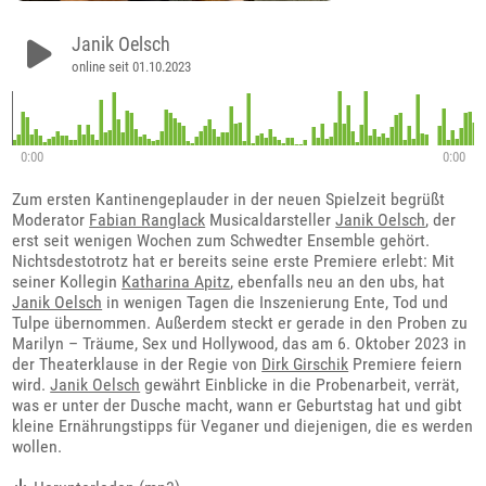
Janik Oelsch
online seit 01.10.2023
0:00
0:00
Zum ersten Kantinengeplauder in der neuen Spielzeit begrüßt
Moderator
Fabian Ranglack
Musicaldarsteller
Janik Oelsch
, der
erst seit wenigen Wochen zum Schwedter Ensemble gehört.
Nichtsdestotrotz hat er bereits seine erste Premiere erlebt: Mit
seiner Kollegin
Katharina Apitz
, ebenfalls neu an den ubs, hat
Janik Oelsch
in wenigen Tagen die Inszenierung Ente, Tod und
Tulpe übernommen. Außerdem steckt er gerade in den Proben zu
Marilyn – Träume, Sex und Hollywood, das am 6. Oktober 2023 in
der Theaterklause in der Regie von
Dirk Girschik
Premiere feiern
wird.
Janik Oelsch
gewährt Einblicke in die Probenarbeit, verrät,
was er unter der Dusche macht, wann er Geburtstag hat und gibt
kleine Ernährungstipps für Veganer und diejenigen, die es werden
wollen.