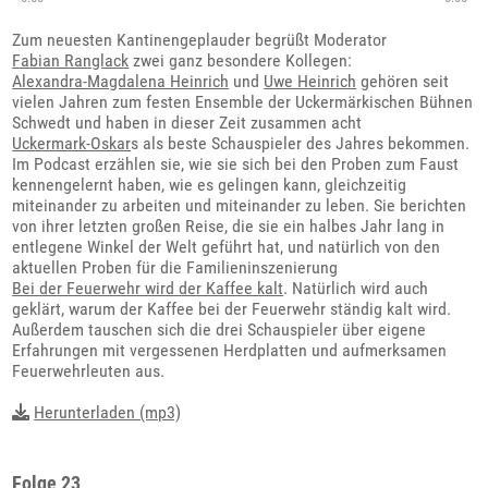
Zum neuesten Kantinengeplauder begrüßt Moderator
Fabian Ranglack
zwei ganz besondere Kollegen:
Alexandra-Magdalena Heinrich
und
Uwe Heinrich
gehören seit
vielen Jahren zum festen Ensemble der Uckermärkischen Bühnen
Schwedt und haben in dieser Zeit zusammen acht
Uckermark-Oskar
s als beste Schauspieler des Jahres bekommen.
Im Podcast erzählen sie, wie sie sich bei den Proben zum Faust
kennengelernt haben, wie es gelingen kann, gleichzeitig
miteinander zu arbeiten und miteinander zu leben. Sie berichten
von ihrer letzten großen Reise, die sie ein halbes Jahr lang in
entlegene Winkel der Welt geführt hat, und natürlich von den
aktuellen Proben für die Familieninszenierung
Bei der Feuerwehr wird der Kaffee kalt
. Natürlich wird auch
geklärt, warum der Kaffee bei der Feuerwehr ständig kalt wird.
Außerdem tauschen sich die drei Schauspieler über eigene
Erfahrungen mit vergessenen Herdplatten und aufmerksamen
Feuerwehrleuten aus.
Herunterladen (mp3)
Folge 23