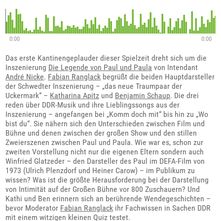
0:00
0:00
Das erste Kantinengeplauder dieser Spielzeit dreht sich um die
Inszenierung
Die Legende von Paul und Paula
von Intendant
André Nicke
.
Fabian Ranglack
begrüßt die beiden Hauptdarsteller
der Schwedter Inszenierung – „das neue Traumpaar der
Uckermark“ –
Katharina Apitz
und
Benjamin Schaup
. Die drei
reden über DDR-Musik und ihre Lieblingssongs aus der
Inszenierung – angefangen bei „Komm doch mit“ bis hin zu „Wo
bist du“. Sie nähern sich den Unterschieden zwischen Film und
Bühne und denen zwischen der großen Show und den stillen
Zweierszenen zwischen Paul und Paula. Wie war es, schon zur
zweiten Vorstellung nicht nur die eigenen Eltern sondern auch
Winfried Glatzeder – den Darsteller des Paul im DEFA-Film von
1973 (Ulrich Plenzdorf und Heiner Carow) – im Publikum zu
wissen? Was ist die größte Herausforderung bei der Darstellung
von Intimität auf der Großen Bühne vor 800 Zuschauern? Und
Kathi und Ben erinnern sich an berührende Wendegeschichten –
bevor Moderator
Fabian Ranglack
ihr Fachwissen in Sachen DDR
mit einem witzigen kleinen Quiz testet.