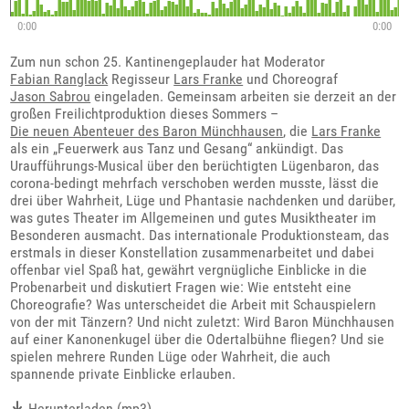
0:00
0:00
Zum nun schon 25. Kantinengeplauder hat Moderator
Fabian Ranglack
Regisseur
Lars Franke
und Choreograf
Jason Sabrou
eingeladen. Gemeinsam arbeiten sie derzeit an der
großen Freilichtproduktion dieses Sommers –
Die neuen Abenteuer des Baron Münchhausen
, die
Lars Franke
als ein „Feuerwerk aus Tanz und Gesang“ ankündigt. Das
Uraufführungs-Musical über den berüchtigten Lügenbaron, das
corona-bedingt mehrfach verschoben werden musste, lässt die
drei über Wahrheit, Lüge und Phantasie nachdenken und darüber,
was gutes Theater im Allgemeinen und gutes Musiktheater im
Besonderen ausmacht. Das internationale Produktionsteam, das
erstmals in dieser Konstellation zusammenarbeitet und dabei
offenbar viel Spaß hat, gewährt vergnügliche Einblicke in die
Probenarbeit und diskutiert Fragen wie: Wie entsteht eine
Choreografie? Was unterscheidet die Arbeit mit Schauspielern
von der mit Tänzern? Und nicht zuletzt: Wird Baron Münchhausen
auf einer Kanonenkugel über die Odertalbühne fliegen? Und sie
spielen mehrere Runden Lüge oder Wahrheit, die auch
spannende private Einblicke erlauben.
Herunterladen (mp3)