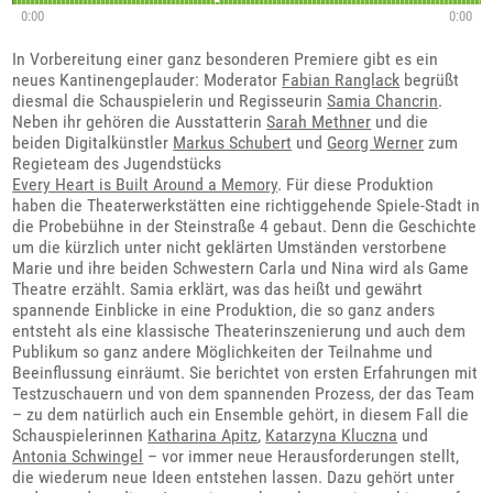
0:00
0:00
In Vorbereitung einer ganz besonderen Premiere gibt es ein
neues Kantinengeplauder: Moderator
Fabian Ranglack
begrüßt
diesmal die Schauspielerin und Regisseurin
Samia Chancrin
.
Neben ihr gehören die Ausstatterin
Sarah Methner
und die
beiden Digitalkünstler
Markus Schubert
und
Georg Werner
zum
Regieteam des Jugendstücks
Every Heart is Built Around a Memory
. Für diese Produktion
haben die Theaterwerkstätten eine richtiggehende Spiele-Stadt in
die Probebühne in der Steinstraße 4 gebaut. Denn die Geschichte
um die kürzlich unter nicht geklärten Umständen verstorbene
Marie und ihre beiden Schwestern Carla und Nina wird als Game
Theatre erzählt. Samia erklärt, was das heißt und gewährt
spannende Einblicke in eine Produktion, die so ganz anders
entsteht als eine klassische Theaterinszenierung und auch dem
Publikum so ganz andere Möglichkeiten der Teilnahme und
Beeinflussung einräumt. Sie berichtet von ersten Erfahrungen mit
Testzuschauern und von dem spannenden Prozess, der das Team
– zu dem natürlich auch ein Ensemble gehört, in diesem Fall die
Schauspielerinnen
Katharina Apitz
,
Katarzyna Kluczna
und
Antonia Schwingel
– vor immer neue Herausforderungen stellt,
die wiederum neue Ideen entstehen lassen. Dazu gehört unter