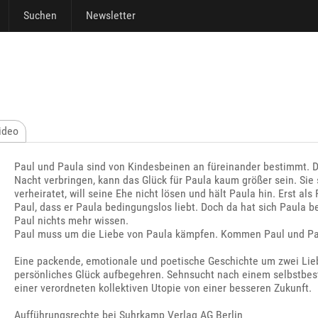
Suchen
Newsletter
ideo
Paul und Paula sind von Kindesbeinen an füreinander bestimmt. 
Nacht verbringen, kann das Glück für Paula kaum größer sein. Sie 
verheiratet, will seine Ehe nicht lösen und hält Paula hin. Erst als
Paul, dass er Paula bedingungslos liebt. Doch da hat sich Paula b
Paul nichts mehr wissen.
Paul muss um die Liebe von Paula kämpfen. Kommen Paul und 
Eine packende, emotionale und poetische Geschichte um zwei Liebe
persönliches Glück aufbegehren. Sehnsucht nach einem selbstbest
einer verordneten kollektiven Utopie von einer besseren Zukunft.
Aufführungsrechte bei Suhrkamp Verlag AG Berlin