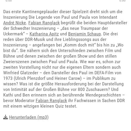
0:00
0:00
Das erste Kantinengeplauder dieser Spielzeit dreht sich um die
Inszenierung Die Legende von Paul und Paula von Intendant
André Nicke
.
Fabian Ranglack
begrüßt die beiden Hauptdarsteller
der Schwedter Inszenierung – „das neue Traumpaar der
Uckermark“ –
Katharina Apitz
und
Benjamin Schaup
. Die drei
reden über DDR-Musik und ihre Lieblingssongs aus der
Inszenierung – angefangen bei „Komm doch mit“ bis hin zu „Wo
bist du“. Sie nähern sich den Unterschieden zwischen Film und
Bühne und denen zwischen der großen Show und den stillen
Zweierszenen zwischen Paul und Paula. Wie war es, schon zur
zweiten Vorstellung nicht nur die eigenen Eltern sondern auch
Winfried Glatzeder – den Darsteller des Paul im DEFA-Film von
1973 (Ulrich Plenzdorf und Heiner Carow) – im Publikum zu
wissen? Was ist die größte Herausforderung bei der Darstellung
von Intimität auf der Großen Bühne vor 800 Zuschauern? Und
Kathi und Ben erinnern sich an berührende Wendegeschichten –
bevor Moderator
Fabian Ranglack
ihr Fachwissen in Sachen DDR
mit einem witzigen kleinen Quiz testet.
Herunterladen (mp3)