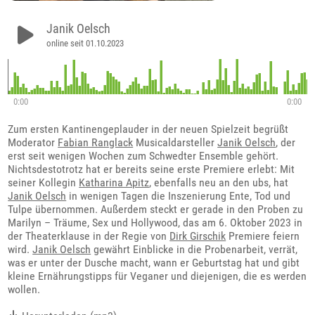
Janik Oelsch
online seit 01.10.2023
0:00
0:00
Zum ersten Kantinengeplauder in der neuen Spielzeit begrüßt
Moderator
Fabian Ranglack
Musicaldarsteller
Janik Oelsch
, der
erst seit wenigen Wochen zum Schwedter Ensemble gehört.
Nichtsdestotrotz hat er bereits seine erste Premiere erlebt: Mit
seiner Kollegin
Katharina Apitz
, ebenfalls neu an den ubs, hat
Janik Oelsch
in wenigen Tagen die Inszenierung Ente, Tod und
Tulpe übernommen. Außerdem steckt er gerade in den Proben zu
Marilyn – Träume, Sex und Hollywood, das am 6. Oktober 2023 in
der Theaterklause in der Regie von
Dirk Girschik
Premiere feiern
wird.
Janik Oelsch
gewährt Einblicke in die Probenarbeit, verrät,
was er unter der Dusche macht, wann er Geburtstag hat und gibt
kleine Ernährungstipps für Veganer und diejenigen, die es werden
wollen.