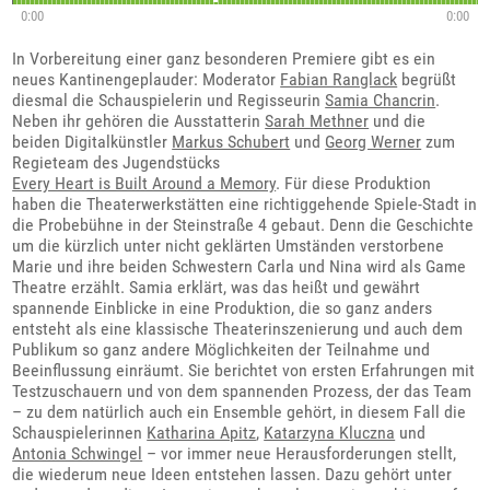
0:00
0:00
In Vorbereitung einer ganz besonderen Premiere gibt es ein
neues Kantinengeplauder: Moderator
Fabian Ranglack
begrüßt
diesmal die Schauspielerin und Regisseurin
Samia Chancrin
.
Neben ihr gehören die Ausstatterin
Sarah Methner
und die
beiden Digitalkünstler
Markus Schubert
und
Georg Werner
zum
Regieteam des Jugendstücks
Every Heart is Built Around a Memory
. Für diese Produktion
haben die Theaterwerkstätten eine richtiggehende Spiele-Stadt in
die Probebühne in der Steinstraße 4 gebaut. Denn die Geschichte
um die kürzlich unter nicht geklärten Umständen verstorbene
Marie und ihre beiden Schwestern Carla und Nina wird als Game
Theatre erzählt. Samia erklärt, was das heißt und gewährt
spannende Einblicke in eine Produktion, die so ganz anders
entsteht als eine klassische Theaterinszenierung und auch dem
Publikum so ganz andere Möglichkeiten der Teilnahme und
Beeinflussung einräumt. Sie berichtet von ersten Erfahrungen mit
Testzuschauern und von dem spannenden Prozess, der das Team
– zu dem natürlich auch ein Ensemble gehört, in diesem Fall die
Schauspielerinnen
Katharina Apitz
,
Katarzyna Kluczna
und
Antonia Schwingel
– vor immer neue Herausforderungen stellt,
die wiederum neue Ideen entstehen lassen. Dazu gehört unter