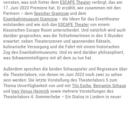
verraten, was sich hinter dem
ESCAPE Theater
verbirgt, das am
17. Juni 2023 Premiere hat. Er erzählt, wie zusammen mit den
Partnern – dem
Speicher Gramzow
und dem
Eisenbahnmuseum Gramzow
– die Ideen für das Eventtheater
entstanden und wie sich das
ESCAPE Theater
von einem
klassischen Escape Room unterscheidet. Und natürlich wird auch
darüber gesprochen, was die TeilnehmerInnen in den 5 Stunden
erwartet: neben Theaterszenen und spannenden Rätseln,
kulinarische Versorgung und die Fahrt mit einem historischen
Zug des Eisenbahnmuseums. Und es wird darüber philosophiert,
was Schwarmintelligenz mit all dem zu tun hat.
Außerdem sprechen die beiden Schauspieler und Regisseure über
die Theaterlabore, von denen im Juni 2023 noch zwei zu sehen
sein werden: Die letzte Vorstellung des Theaterlabors 5 zum
Thema Unverfügbarkeit von und mit
Tilo Esche
,
Benjamin Schaup
und
Ines Venus Heinrich
sowie mehrere Vorstellungen des
Theaterlabors 4: Sommerliebe – Ein Dialog in Liedern in neuer
Besetzung und mit neuen Ideen und Texten im Hugenottenpark,
das auch ein Abschied von scheidenden Ensemblemitgliedern
sein wird: in lauen Sommernächten am Lagerfeuer mit Ukulele
und Gitarre.
Und zum Schluss gibt es bereits einen Ausblick auf die neue