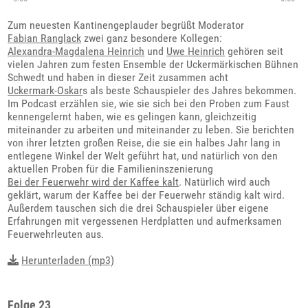
Zum neuesten Kantinengeplauder begrüßt Moderator
Fabian Ranglack
zwei ganz besondere Kollegen:
Alexandra-Magdalena Heinrich
und
Uwe Heinrich
gehören seit
vielen Jahren zum festen Ensemble der Uckermärkischen Bühnen
Schwedt und haben in dieser Zeit zusammen acht
Uckermark-Oskar
s als beste Schauspieler des Jahres bekommen.
Im Podcast erzählen sie, wie sie sich bei den Proben zum Faust
kennengelernt haben, wie es gelingen kann, gleichzeitig
miteinander zu arbeiten und miteinander zu leben. Sie berichten
von ihrer letzten großen Reise, die sie ein halbes Jahr lang in
entlegene Winkel der Welt geführt hat, und natürlich von den
aktuellen Proben für die Familieninszenierung
Bei der Feuerwehr wird der Kaffee kalt
. Natürlich wird auch
geklärt, warum der Kaffee bei der Feuerwehr ständig kalt wird.
Außerdem tauschen sich die drei Schauspieler über eigene
Erfahrungen mit vergessenen Herdplatten und aufmerksamen
Feuerwehrleuten aus.
Herunterladen (mp3)
Folge 23