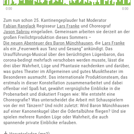
0:00
0:00
Zum nun schon 25. Kantinengeplauder hat Moderator
Fabian Ranglack
Regisseur
Lars Franke
und Choreograf
Jason Sabrou
eingeladen. Gemeinsam arbeiten sie derzeit an der
großen Freilichtproduktion dieses Sommers –
Die neuen Abenteuer des Baron Münchhausen
, die
Lars Franke
als ein „Feuerwerk aus Tanz und Gesang“ ankündigt. Das
Uraufführungs-Musical über den berüchtigten Lügenbaron, das
corona-bedingt mehrfach verschoben werden musste, lässt die
drei über Wahrheit, Lüge und Phantasie nachdenken und darüber,
was gutes Theater im Allgemeinen und gutes Musiktheater im
Besonderen ausmacht. Das internationale Produktionsteam, das
erstmals in dieser Konstellation zusammenarbeitet und dabei
offenbar viel Spaß hat, gewährt vergnügliche Einblicke in die
Probenarbeit und diskutiert Fragen wie: Wie entsteht eine
Choreografie? Was unterscheidet die Arbeit mit Schauspielern
von der mit Tänzern? Und nicht zuletzt: Wird Baron Münchhausen
auf einer Kanonenkugel über die Odertalbühne fliegen? Und sie
spielen mehrere Runden Lüge oder Wahrheit, die auch
spannende private Einblicke erlauben.
Herunterladen (mp3)