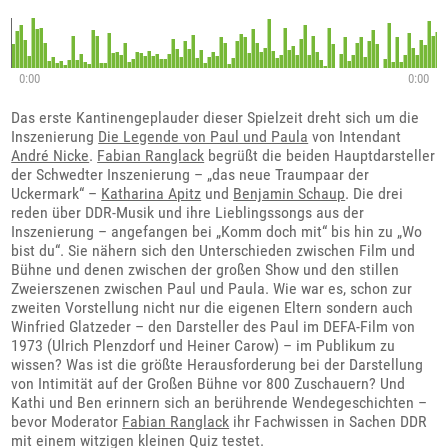
0:00
0:00
Das erste Kantinengeplauder dieser Spielzeit dreht sich um die
Inszenierung
Die Legende von Paul und Paula
von Intendant
André Nicke
.
Fabian Ranglack
begrüßt die beiden Hauptdarsteller
der Schwedter Inszenierung – „das neue Traumpaar der
Uckermark“ –
Katharina Apitz
und
Benjamin Schaup
. Die drei
reden über DDR-Musik und ihre Lieblingssongs aus der
Inszenierung – angefangen bei „Komm doch mit“ bis hin zu „Wo
bist du“. Sie nähern sich den Unterschieden zwischen Film und
Bühne und denen zwischen der großen Show und den stillen
Zweierszenen zwischen Paul und Paula. Wie war es, schon zur
zweiten Vorstellung nicht nur die eigenen Eltern sondern auch
Winfried Glatzeder – den Darsteller des Paul im DEFA-Film von
1973 (Ulrich Plenzdorf und Heiner Carow) – im Publikum zu
wissen? Was ist die größte Herausforderung bei der Darstellung
von Intimität auf der Großen Bühne vor 800 Zuschauern? Und
Kathi und Ben erinnern sich an berührende Wendegeschichten –
bevor Moderator
Fabian Ranglack
ihr Fachwissen in Sachen DDR
mit einem witzigen kleinen Quiz testet.