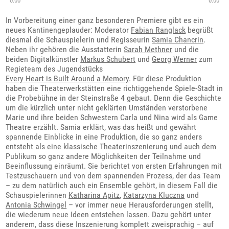
0:00
0:00
In Vorbereitung einer ganz besonderen Premiere gibt es ein
neues Kantinengeplauder: Moderator
Fabian Ranglack
begrüßt
diesmal die Schauspielerin und Regisseurin
Samia Chancrin
.
Neben ihr gehören die Ausstatterin
Sarah Methner
und die
beiden Digitalkünstler
Markus Schubert
und
Georg Werner
zum
Regieteam des Jugendstücks
Every Heart is Built Around a Memory
. Für diese Produktion
haben die Theaterwerkstätten eine richtiggehende Spiele-Stadt in
die Probebühne in der Steinstraße 4 gebaut. Denn die Geschichte
um die kürzlich unter nicht geklärten Umständen verstorbene
Marie und ihre beiden Schwestern Carla und Nina wird als Game
Theatre erzählt. Samia erklärt, was das heißt und gewährt
spannende Einblicke in eine Produktion, die so ganz anders
entsteht als eine klassische Theaterinszenierung und auch dem
Publikum so ganz andere Möglichkeiten der Teilnahme und
Beeinflussung einräumt. Sie berichtet von ersten Erfahrungen mit
Testzuschauern und von dem spannenden Prozess, der das Team
– zu dem natürlich auch ein Ensemble gehört, in diesem Fall die
Schauspielerinnen
Katharina Apitz
,
Katarzyna Kluczna
und
Antonia Schwingel
– vor immer neue Herausforderungen stellt,
die wiederum neue Ideen entstehen lassen. Dazu gehört unter
anderem, dass diese Inszenierung komplett zweisprachig – auf