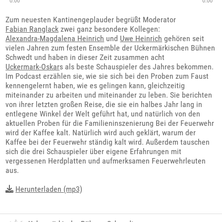
0:00
0:00
Zum neuesten Kantinengeplauder begrüßt Moderator
Fabian Ranglack
zwei ganz besondere Kollegen:
Alexandra-Magdalena Heinrich
und
Uwe Heinrich
gehören seit
vielen Jahren zum festen Ensemble der Uckermärkischen Bühnen
Schwedt und haben in dieser Zeit zusammen acht
Uckermark-Oskar
s als beste Schauspieler des Jahres bekommen.
Im Podcast erzählen sie, wie sie sich bei den Proben zum Faust
kennengelernt haben, wie es gelingen kann, gleichzeitig
miteinander zu arbeiten und miteinander zu leben. Sie berichten
von ihrer letzten großen Reise, die sie ein halbes Jahr lang in
entlegene Winkel der Welt geführt hat, und natürlich von den
aktuellen Proben für die Familieninszenierung Bei der Feuerwehr
wird der Kaffee kalt. Natürlich wird auch geklärt, warum der
Kaffee bei der Feuerwehr ständig kalt wird. Außerdem tauschen
sich die drei Schauspieler über eigene Erfahrungen mit
vergessenen Herdplatten und aufmerksamen Feuerwehrleuten
aus.
Herunterladen (mp3)