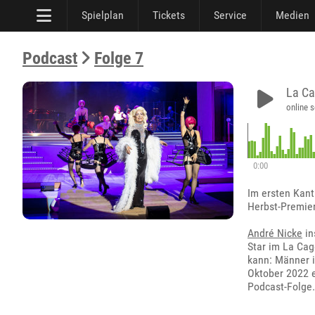
Spielplan
Tickets
Service
Medien
Podcast
Folge 7
La Ca
online s
0:00
Im ersten Kan
Herbst-Premier
André Nicke
in
Star im La Cag
kann: Männer i
Oktober 2022 
Podcast-Folge.