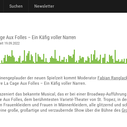
Suchen
Newsletter
ge Aux Folles – Ein Käfig voller Narren
eit 19.09.2022
tinengeplauder der neuen Spielzeit kommt Moderator
Fabian Ranglac
e La Cage Aux Folles – Ein Käfig voller Narren.
szeniert das bekannte Musical, das er bei einer Broadway-Aufführung
e Aux Folles, dem berühmtesten Varieté-Theater von St. Tropez, in de
n Frauenkleidern und Frauen in Männerkleidern, alle glitzernd und sc
eine große, großartige und verzaubernde Show über die Bühne des
Gr