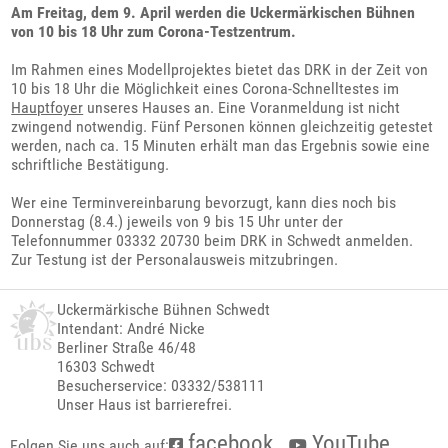
Am Freitag, dem 9. April werden die Uckermärkischen Bühnen
von 10 bis 18 Uhr zum Corona-Testzentrum.
Im Rahmen eines Modellprojektes bietet das DRK in der Zeit von
10 bis 18 Uhr die Möglichkeit eines Corona-Schnelltestes im
Hauptfoyer
unseres Hauses an. Eine Voranmeldung ist nicht
zwingend notwendig. Fünf Personen können gleichzeitig getestet
werden, nach ca. 15 Minuten erhält man das Ergebnis sowie eine
schriftliche Bestätigung.
Wer eine Terminvereinbarung bevorzugt, kann dies noch bis
Donnerstag (8.4.) jeweils von 9 bis 15 Uhr unter der
Telefonnummer 03332 20730 beim DRK in Schwedt anmelden.
Zur Testung ist der Personalausweis mitzubringen.
Uckermärkische Bühnen Schwedt
Intendant: André Nicke
Berliner Straße 46/48
16303 Schwedt
Besucherservice: 03332/538111
Unser Haus ist barrierefrei.
facebook
YouTube
Folgen Sie uns auch auf: