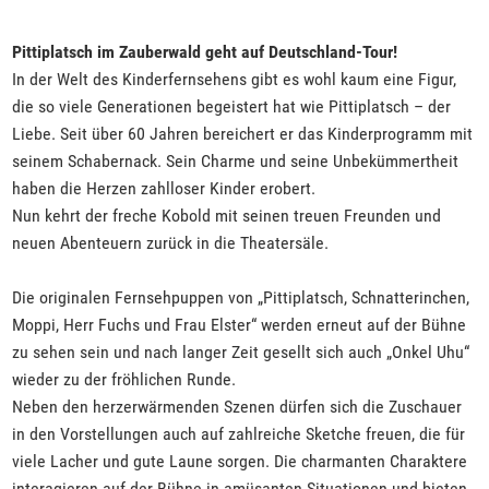
Pittiplatsch im Zauberwald geht auf Deutschland-Tour!
In der Welt des Kinderfernsehens gibt es wohl kaum eine Figur,
die so viele Generationen begeistert hat wie Pittiplatsch – der
Liebe. Seit über 60 Jahren bereichert er das Kinderprogramm mit
seinem Schabernack. Sein Charme und seine Unbekümmertheit
haben die Herzen zahlloser Kinder erobert.
Nun kehrt der freche Kobold mit seinen treuen Freunden und
neuen Abenteuern zurück in die Theatersäle.
Die originalen Fernsehpuppen von „Pittiplatsch, Schnatterinchen,
Moppi, Herr Fuchs und Frau Elster“ werden erneut auf der Bühne
zu sehen sein und nach langer Zeit gesellt sich auch „Onkel Uhu“
wieder zu der fröhlichen Runde.
Neben den herzerwärmenden Szenen dürfen sich die Zuschauer
in den Vorstellungen auch auf zahlreiche Sketche freuen, die für
viele Lacher und gute Laune sorgen. Die charmanten Charaktere
interagieren auf der Bühne in amüsanten Situationen und bieten