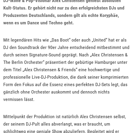
DJ-Ikone & Pop-Visionär Alex Christensen genießt absoluten
Kult-Status. Er gehört nicht nur zu den erfolgreichsten DJs und
Produzenten Deutschlands, sondern gilt als echte Koryphäe,
wenn es um Dance und Techno geht.
Mit legendären Hits wie „Das Boot“ oder auch „United“ hat er als
DJ den Soundtrack der 90er Jahre entscheidend mitbestimmt und
durch seinen Signature-Sound geprägt. Nach „Alex Christensen &
The Berlin Orchester“ präsentiert der gebürtige Hamburger unter
dem Titel „Alex Christensen & Friends“ eine hochwertige und
professionelle Live-DJ-Produktion, die dank seiner komprimierten
Form den Fokus auf die Essenz eines perfekten DJ-Sets legt, das
gänzlich ohne Orchester auskommt und dennoch nichts
vermissen lässt.
Mittelpunkt der Produktion ist natürlich Alex Christensen selbst,
der seinem DJ-Pult alles abverlangt, was er braucht, um
schlichtweg eine geniale Show abzuliefern. Begleitet wird er