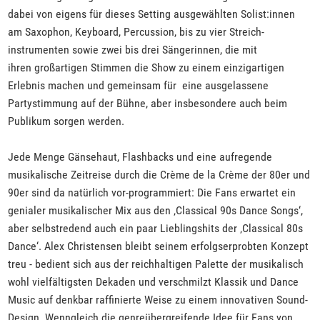
dabei von eigens für dieses Setting ausgewählten Solist:innen
am Saxophon, Keyboard, Percussion, bis zu vier Streich-
instrumenten sowie zwei bis drei Sängerinnen, die mit
ihren großartigen Stimmen die Show zu einem einzigartigen
Erlebnis machen und gemeinsam für eine ausgelassene
Partystimmung auf der Bühne, aber insbesondere auch beim
Publikum sorgen werden.
Jede Menge Gänsehaut, Flashbacks und eine aufregende
musikalische Zeitreise durch die Crème de la Crème der 80er und
90er sind da natürlich vor-programmiert: Die Fans erwartet ein
genialer musikalischer Mix aus den ‚Classical 90s Dance Songs‘,
aber selbstredend auch ein paar Lieblingshits der ‚Classical 80s
Dance‘. Alex Christensen bleibt seinem erfolgserprobten Konzept
treu - bedient sich aus der reichhaltigen Palette der musikalisch
wohl vielfältigsten Dekaden und verschmilzt Klassik und Dance
Music auf denkbar raffinierte Weise zu einem innovativen Sound-
Design. Wenngleich die genreübergreifende Idee für Fans von