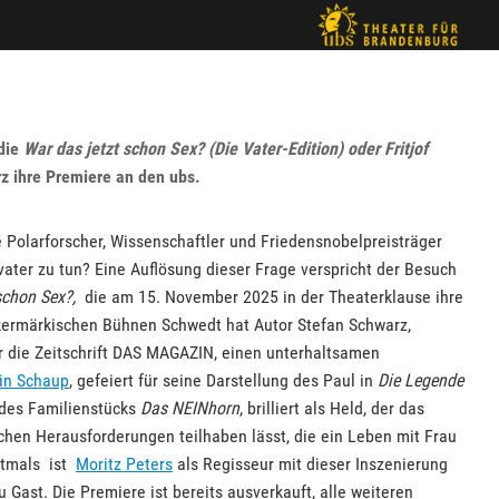
die
War das jetzt schon Sex? (Die Vater-Edition) oder Fritjof
z ihre Premiere an den ubs.
Polarforscher, Wissenschaftler und Friedensnobelpreisträger
vater zu tun? Eine Auflösung dieser Frage verspricht der Besuch
schon Sex?,
die am 15. November 2025 in der Theaterklause ihre
ckermärkischen Bühnen Schwedt hat Autor Stefan Schwarz,
r die Zeitschrift DAS MAGAZIN, einen unterhaltsamen
in Schaup
, gefeiert für seine Darstellung des Paul in
Die Legende
 des Familienstücks
Das NEINhorn
, brilliert als Held, der das
hen Herausforderungen teilhaben lässt, die ein Leben mit Frau
stmals ist
Moritz Peters
als Regisseur mit dieser Inszenierung
Gast. Die Premiere ist bereits ausverkauft, alle weiteren