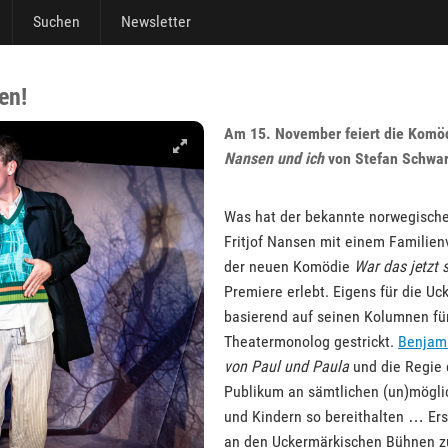
Suchen
Newsletter
en!
Am 15. November feiert die Komö
Nansen und ich
von Stefan Schwar
Was hat der bekannte norwegische 
Fritjof Nansen mit einem Familien
der neuen Komödie
War das jetzt 
Premiere erlebt. Eigens für die U
basierend auf seinen Kolumnen fü
Theatermonolog gestrickt.
Benjam
von Paul und Paula
und die Regie
Publikum an sämtlichen (un)möglic
und Kindern so bereithalten … Er
an den Uckermärkischen Bühnen zu 