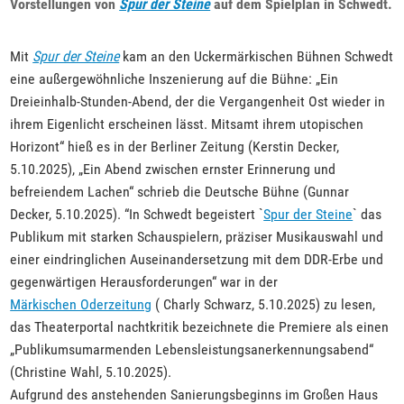
Vorstellungen von
Spur der Steine
auf dem Spielplan in Schwedt.
Mit
Spur der Steine
kam an den Uckermärkischen Bühnen Schwedt
eine außergewöhnliche Inszenierung auf die Bühne: „Ein
Dreieinhalb-Stunden-Abend, der die Vergangenheit Ost wieder in
ihrem Eigenlicht erscheinen lässt. Mitsamt ihrem utopischen
Horizont“ hieß es in der Berliner Zeitung (Kerstin Decker,
5.10.2025), „Ein Abend zwischen ernster Erinnerung und
befreiendem Lachen“ schrieb die Deutsche Bühne (Gunnar
Decker, 5.10.2025). “In Schwedt begeistert `
Spur der Steine
` das
Publikum mit starken Schauspielern, präziser Musikauswahl und
einer eindringlichen Auseinandersetzung mit dem DDR-Erbe und
gegenwärtigen Herausforderungen“ war in der
Märkischen Oderzeitung
( Charly Schwarz, 5.10.2025) zu lesen,
das Theaterportal nachtkritik bezeichnete die Premiere als einen
„Publikumsumarmenden Lebensleistungsanerkennungsabend“
(Christine Wahl, 5.10.2025).
Aufgrund des anstehenden Sanierungsbeginns im Großen Haus