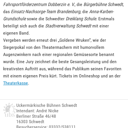
Fahrsportförderzentrum Dobberzin e. V.
, die
Bürgerbühne Schwedt
,
das
Einsatz-Nachsorge-Team Brandenburg
, die
Anna-Karben-
Grundschule
sowie die Schwedter
Dreiklang Schule
. Erstmals
beteiligt sich auch die
Stadtverwaltung Schwedt
mit einer
eigenen Band.
Vergeben werden erneut drei „Goldene Wruken“, wie der
Siegerpokal von den Theatermachern mit humorvollem
Augenzwinkern nach einer regionalen Gemüsesorte benannt
wurde. Eine Jury zeichnet die beste Gesangsleistung und den
kreativsten Auftritt aus, während das Publikum seinen Favoriten
mit einem eigenen Preis kürt. Tickets im Onlineshop und an der
Theaterkasse
.
Uckermärkische Bühnen Schwedt
Intendant: André Nicke
Berliner Straße 46/48
16303 Schwedt
Besucherservice: 03332/538111