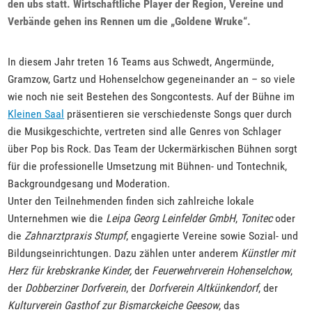
den ubs statt. Wirtschaftliche Player der Region, Vereine und
Verbände gehen ins Rennen um die „Goldene Wruke“.
In diesem Jahr treten 16 Teams aus Schwedt, Angermünde,
Gramzow, Gartz und Hohenselchow gegeneinander an – so viele
wie noch nie seit Bestehen des Songcontests. Auf der Bühne im
Kleinen Saal
präsentieren sie verschiedenste Songs quer durch
die Musikgeschichte, vertreten sind alle Genres von Schlager
über Pop bis Rock. Das Team der Uckermärkischen Bühnen sorgt
für die professionelle Umsetzung mit Bühnen- und Tontechnik,
Backgroundgesang und Moderation.
Unter den Teilnehmenden finden sich zahlreiche lokale
Unternehmen wie die
Leipa Georg Leinfelder GmbH
,
Tonitec
oder
die
Zahnarztpraxis Stumpf
, engagierte Vereine sowie Sozial- und
Bildungseinrichtungen. Dazu zählen unter anderem
Künstler mit
Herz für krebskranke Kinder,
der
Feuerwehrverein Hohenselchow
,
der
Dobberziner Dorfverein
, der
Dorfverein Altkünkendorf
, der
Kulturverein Gasthof zur Bismarckeiche Geesow
, das