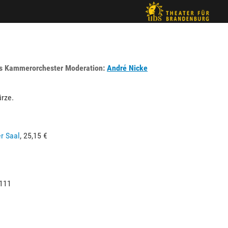
es Kammerorchester Moderation:
André Nicke
ürze.
r Saal
, 25,15 €
111