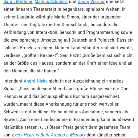
Sarah Methner
,
Markus Schubert
und
Georg Werner
übersetzt
einen linearen Theatertext in begehbare, spielbare Welten. In
seiner Laudatio würdigte Mario Simon, einer der prägenden
Theater- und Digitalexperten Deutschlands, besonders die
Verbindung von Interaktion, Sensorik und Programmierung sowie
die zweisprachige Umsetzung auf Deutsch und Polnisch. Dass ein
solches Projekt an einem kleinen Landestheater realisiert wurde,
verdiene „größten Respekt“. Sein Fazit: „Größe bemisst sich nicht
an der Größe des Hauses, sondern an der Kraft einer Idee und an
den Händen, die sie bauen.“
Intendant
André Nicke
sieht in der Auszeichnung ein starkes
Signal: „Dass an diesem Abend auch große Häuser wie die Oper
Hannover und das Schauspielhaus Bochum ausgezeichnet
wurden, macht diese Anerkennung für uns noch wertvoller.
Schwedt steht in dieser Reihe nicht als Ausnahme, sondern als
Beweis: Auch eine Landesbühne in Brandenburg kann bundesweit
Maßstäbe setzen. (…) Dieser Preis gehört dem gesamten Team
von
Every Heart is Built Around a Memory
dem künstlerischen