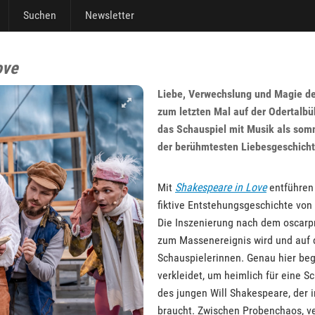
Suchen
Newsletter
ove
Liebe, Verwechslung und Magie de
zum letzten Mal auf der Odertalb
das Schauspiel mit Musik als somm
der berühmtesten Liebesgeschicht
Mit
Shakespeare in Love
entführen 
fiktive Entstehungsgeschichte von
Die Inszenierung nach dem oscarprä
zum Massenereignis wird und auf d
Schauspielerinnen. Genau hier beg
verkleidet, um heimlich für eine 
des jungen Will Shakespeare, der i
braucht. Zwischen Probenchaos, ve