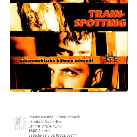
Uckermärkische Bühnen Schwedt
Intendant: André Nicke
Berliner Straße 46/48
16303 Schwedt
Besucherservice: 03332/538111