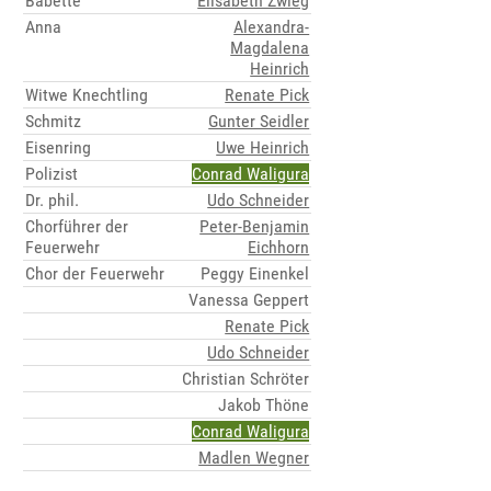
Babette
Elisabeth Zwieg
Anna
Alexandra-
Magdalena
Heinrich
Witwe Knechtling
Renate Pick
Schmitz
Gunter Seidler
Eisenring
Uwe Heinrich
Polizist
Conrad Waligura
Dr. phil.
Udo Schneider
Chorführer der
Peter-Benjamin
Feuerwehr
Eichhorn
Chor der Feuerwehr
Peggy Einenkel
Vanessa Geppert
Renate Pick
Udo Schneider
Christian Schröter
Jakob Thöne
Conrad Waligura
Madlen Wegner