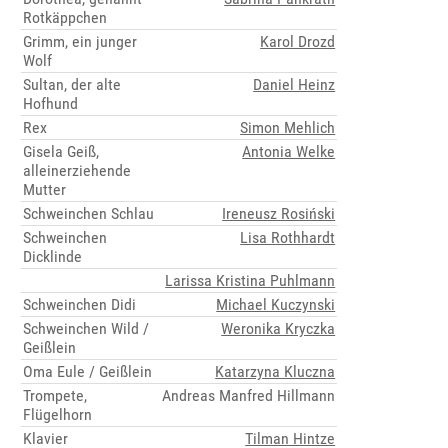
Rotkäppchen
Grimm, ein junger
Karol Drozd
Wolf
Sultan, der alte
Daniel Heinz
Hofhund
Rex
Simon Mehlich
Gisela Geiß,
Antonia Welke
alleinerziehende
Mutter
Schweinchen Schlau
Ireneusz Rosiński
Schweinchen
Lisa Rothhardt
Dicklinde
Larissa Kristina Puhlmann
Schweinchen Didi
Michael Kuczynski
Schweinchen Wild /
Weronika Kryczka
Geißlein
Oma Eule / Geißlein
Katarzyna Kluczna
Trompete,
Andreas Manfred Hillmann
Flügelhorn
Klavier
Tilman Hintze