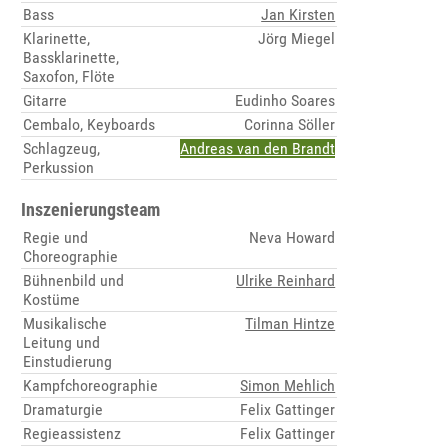
Bass
Jan Kirsten
Klarinette,
Jörg Miegel
Bassklarinette,
Saxofon, Flöte
Gitarre
Eudinho Soares
Cembalo, Keyboards
Corinna Söller
Schlagzeug,
Andreas van den Brandt
Perkussion
Inszenierungsteam
Regie und
Neva Howard
Choreographie
Bühnenbild und
Ulrike Reinhard
Kostüme
Musikalische
Tilman Hintze
Leitung und
Einstudierung
Kampfchoreographie
Simon Mehlich
Dramaturgie
Felix Gattinger
Regieassistenz
Felix Gattinger