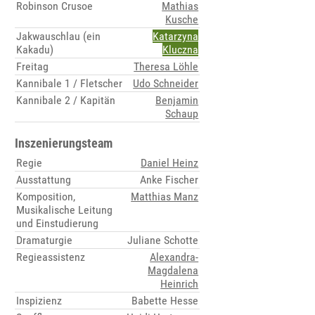
Robinson Crusoe
Mathias
Kusche
Jakwauschlau (ein
Katarzyna
Kakadu)
Kluczna
Freitag
Theresa Löhle
Kannibale 1 / Fletscher
Udo Schneider
Kannibale 2 / Kapitän
Benjamin
Schaup
Inszenierungsteam
Regie
Daniel Heinz
Ausstattung
Anke Fischer
Komposition,
Matthias Manz
Musikalische Leitung
und Einstudierung
Dramaturgie
Juliane Schotte
Regieassistenz
Alexandra-
Magdalena
Heinrich
Inspizienz
Babette Hesse