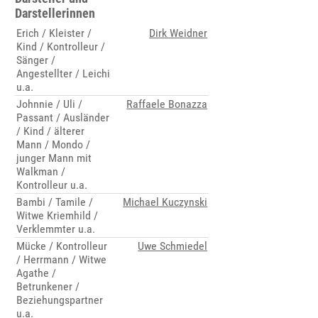
Darstellerinnen
Erich / Kleister /
Dirk Weidner
Kind / Kontrolleur /
Sänger /
Angestellter / Leichi
u.a.
Johnnie / Uli /
Raffaele Bonazza
Passant / Ausländer
/ Kind / älterer
Mann / Mondo /
junger Mann mit
Walkman /
Kontrolleur u.a.
Bambi / Tamile /
Michael Kuczynski
Witwe Kriemhild /
Verklemmter u.a.
Mücke / Kontrolleur
Uwe Schmiedel
/ Herrmann / Witwe
Agathe /
Betrunkener /
Beziehungspartner
u.a.