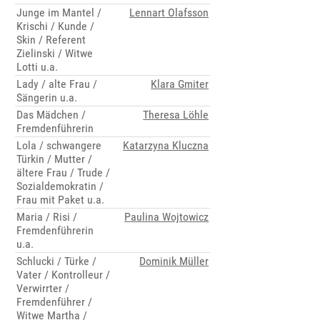
Junge im Mantel /
Lennart Olafsson
Krischi / Kunde /
Skin / Referent
Zielinski / Witwe
Lotti u.a.
Lady / alte Frau /
Klara Gmiter
Sängerin u.a.
Das Mädchen /
Theresa Löhle
Fremdenführerin
Lola / schwangere
Katarzyna Kluczna
Türkin / Mutter /
ältere Frau / Trude /
Sozialdemokratin /
Frau mit Paket u.a.
Maria / Risi /
Paulina Wojtowicz
Fremdenführerin
u.a.
Schlucki / Türke /
Dominik Müller
Vater / Kontrolleur /
Verwirrter /
Fremdenführer /
Witwe Martha /