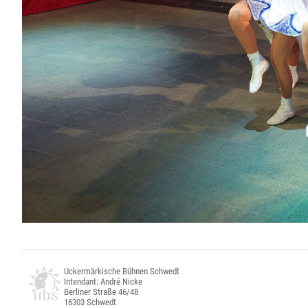
Uckermärkische Bühnen Schwedt
Intendant: André Nicke
Berliner Straße 46/48
16303 Schwedt