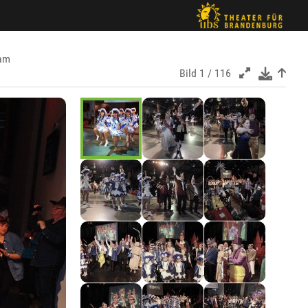
 am
Bild
1 / 116