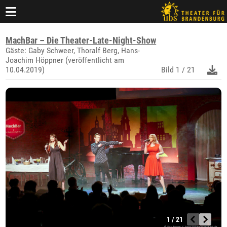
MachBar – Die Theater-Late-Night-Show
Gäste: Gaby Schweer, Thoralf Berg, Hans-
Joachim Höppner (veröffentlicht am
10.04.2019)
Bild
1 / 21
1 / 21