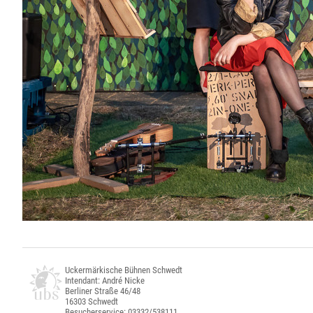
Uckermärkische Bühnen Schwedt
Intendant: André Nicke
Berliner Straße 46/48
16303 Schwedt
Besucherservice: 03332/538111