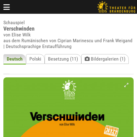
Schauspiel
Verschwinden
von Elise Wilk
aus dem Rumänischen von Ciprian Marinescu und Frank Weigand
| Deutschsprachige Erstaufführung
Deutsch
Polski
Besetzung (11)
Bildergalerien (1)