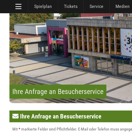
Spielplan
Tickets
Service
Medien
Ihre Anfrage an Besucherservice
Ihre Anfrage an Besucherservice
Mit
*
markierte Felder sind Pflichtfelder. E-Mail oder Telefon muss ange