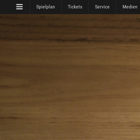
Spielplan
Tickets
Service
Medien
Das hat nicht geklappt
An dieser Stelle sollte Ihnen die Datei
Unsere Theaterzeitung –
Wahrscheinlich ist Ihr Browser nicht kompatibel - sie können di