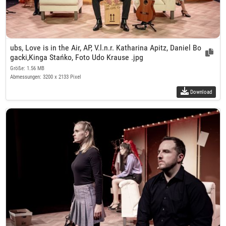
ubs, Love is in the Air, AP, V.l.n.r. Katharina Apitz, Daniel Bo
gacki,Kinga Stańko, Foto Udo Krause .jpg
Größe: 1.56 MB
Abmessungen: 3200 x 2133 Pixel
Download