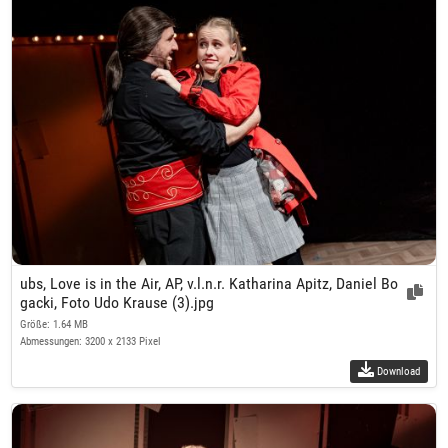
ubs, Love is in the Air, AP, v.l.n.r. Katharina Apitz, Daniel Bo
gacki, Foto Udo Krause (3).jpg
Größe: 1.64 MB
Abmessungen: 3200 x 2133 Pixel
Download