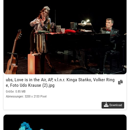
ubs, Love is in the Air, AP, v.l.n.r. Kinga Stańko, Volker Ring
e, Foto Udo Krause (2).jpg
Größe: 0.85 MB
Abmessungen: 3200 x 2133 Pixel
Download