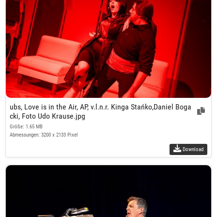
ubs, Love is in the Air, AP, v.l.n.r. Kinga Stańko,Daniel Boga
cki, Foto Udo Krause.jpg
Größe: 1.65 MB
Abmessungen: 3200 x 2133 Pixel
Download