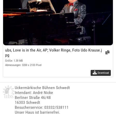
ubs, Love is in the Air, AP; Volker Ringe, Foto Udo Krause.j
pg
Größe: 1.39 MB
Abmessungen: 3200 x 2133 Pixel
Download
Uckermärkische Bühnen Schwedt
Intendant: André Nicke
Berliner Straße 46/48
16303 Schwedt
Besucherservice: 03332/538111
Unser Haus ist barrierefrei.