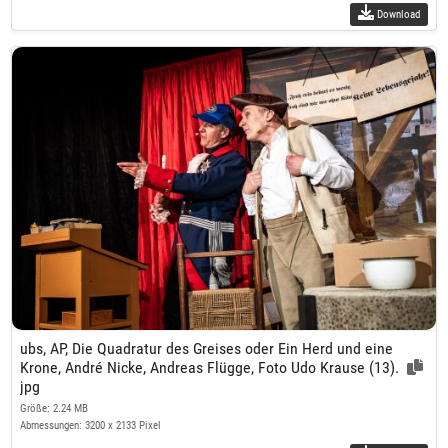
Download
ubs, AP, Die Quadratur des Greises oder Ein Herd und eine
Krone, André Nicke, Andreas Flügge, Foto Udo Krause (13).
jpg
Größe: 2.24 MB
Abmessungen: 3200 x 2133 Pixel