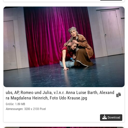
ubs, AP, Romeo und Julia, v.l.n.r. Anna Luise Barth, Alexand
ra Magdalena Heinrich, Foto Udo Krause.jpg
Größe: 1.89 MB
Abmessungen: 3200 x 2133 Pixel
Download