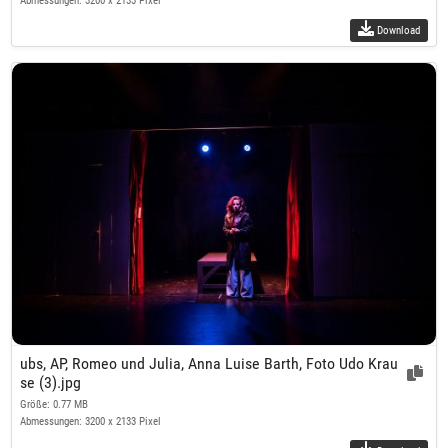
Abmessungen: 3200 x 2133 Pixel
Download
ubs, AP, Romeo und Julia, Anna Luise Barth, Foto Udo Krau
se (3).jpg
Größe: 0.77 MB
Abmessungen: 3200 x 2133 Pixel