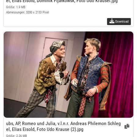
el, Elias Eisold, Dominik Fijałkowsk, Foto Udo Krausei.jpg
Größe: 1.9 MB
Abmessungen: 3200 x 2133 Pixel
Download
ubs, AP, Romeo und Julia, v.l.n.r. Andreas Philemon Schleg
el, Elias Eisold, Foto Udo Krause (2).jpg
Größe: 2.26 MB