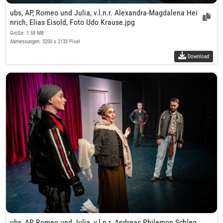
ubs, AP, Romeo und Julia, v.l.n.r. Alexandra-Magdalena Hei
nrich, Elias Eisold, Foto Udo Krause.jpg
Größe: 1.59 MB
Abmessungen: 3200 x 2133 Pixel
Download
ubs, AP, Romeo und Julia, v.l.n.r. Andreas Philemon Schleg