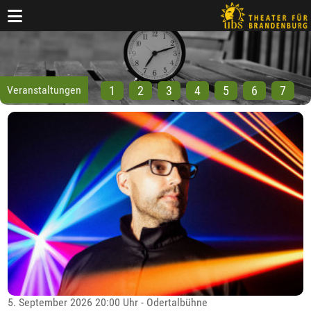
Veranstaltungen
1
2
3
4
5
6
7
5. September 2026 20:00 Uhr - Odertalbühne