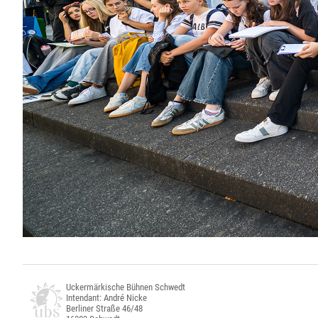
Uckermärkische Bühnen Schwedt
Intendant: André Nicke
Berliner Straße 46/48