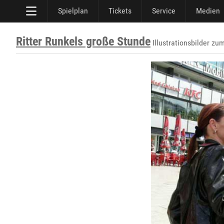
Spielplan
Tickets
Service
Medien
Ritter Runkels große Stunde
Illustrationsbilder zu