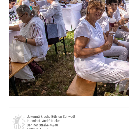
Uckermärkische Bühnen Schwedt
Intendant: André Nicke
Berliner Straße 46/48