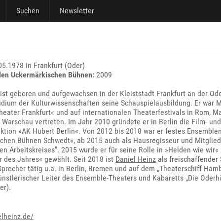
Suchen
Newsletter
5.1978 in Frankfurt (Oder)
den Uckermärkischen Bühnen:
2009
ist geboren und aufgewachsen in der Kleiststadt Frankfurt an der Ode
dium der Kulturwissenschaften seine Schauspielausbildung. Er war 
heater Frankfurt« und auf internationalen Theaterfestivals in Rom, Ma
Warschau vertreten. Im Jahr 2010 gründete er in Berlin die Film- und
ktion »AK Hubert Berlin«. Von 2012 bis 2018 war er festes Ensemblem
chen Bühnen Schwedt«, ab 2015 auch als Hausregisseur und Mitglied
en Arbeitskreises". 2015 wurde er für seine Rolle in »Helden wie wir«
r des Jahres« gewählt. Seit 2018 ist
Daniel Heinz
als freischaffender 
precher tätig u.a. in Berlin, Bremen und auf dem „Theaterschiff Hamb
Künstlerischer Leiter des Ensemble-Theaters und Kabaretts „Die Oderh
er).
lheinz.de/