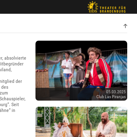
r, absolvierte
Mitbegründer
iland,
itglied der
 des
05.03.2025
 zum
Club Las Piranjas
Schauspieler,
urg“. Seit
ähne“ in