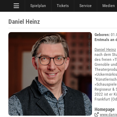
Spielplan
Tickets
Service
Medien
Daniel Heinz
Geboren:
01.0
Erstmals an 
Daniel Heinz
nach dem Stu
des freien »T
Grenoble und 
Theaterprodu
»Uckermärkis
"Künstlerisch
»Schauspiele
Regisseur & S
2022 ist er 
Frankfurt (Od
Homepage
www.danie