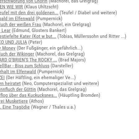
erschwörung von Chorin
(Machorel, das Grelgrag)
EN WIE WIR
(Klaus Uhltzscht)
eufel mit den drei goldenen...
(Teufel / Diabeł und weitere)
 bald im Elfenwald
(Pumpernick)
luch der weißen Frau
(Machorel, ein Grelgrag)
 Lear
(Edmund, Glosters Bankert)
estiefelte Kater (Kot w but...
(
Tobias, Müllerssohn und Ritter ...
)
O UND JULIA
(Peter)
y Money
(
Der Fußgänger, ein gefährlich...
)
luch der Wikinger
(Machorel, das Grelgrag)
RD O’BRIEN’S The ROCKY ...
(Brad Majors)
ellBar - Biss zum Schluss
(Darsteller)
rhalt im Elfenwald
(Pumpernick)
ZEI
(
Der Häftling, ein ehemaliger Ve...
)
en heiratet
(Neo, Computerspezialist und weitere)
nnfluch der Göttin
(Machorel, das Grelgrag)
 flog über das Kuckucksnes...
(Häuptling Bromden)
rei Musketiere
(Athos)
. Eine Tragödie
(Wagner / Thales u.a.)