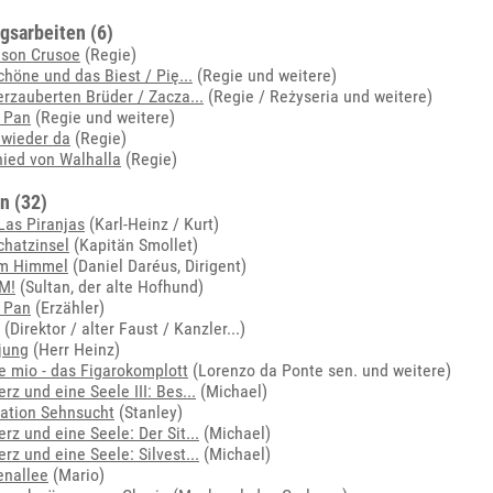
gsarbeiten (6)
nson Crusoe
(Regie)
chöne und das Biest / Pię...
(Regie und weitere)
erzauberten Brüder / Zacza...
(Regie / Reżyseria und weitere)
 Pan
(Regie und weitere)
t wieder da
(Regie)
ied von Walhalla
(Regie)
n (32)
Las Piranjas
(Karl-Heinz / Kurt)
chatzinsel
(Kapitän Smollet)
im Himmel
(Daniel Daréus, Dirigent)
M!
(Sultan, der alte Hofhund)
 Pan
(Erzähler)
(
Direktor / alter Faust / Kanzler...
)
jung
(Herr Heinz)
 mio - das Figarokomplott
(Lorenzo da Ponte sen. und weitere)
erz und eine Seele III: Bes...
(Michael)
ation Sehnsucht
(Stanley)
erz und eine Seele: Der Sit...
(Michael)
erz und eine Seele: Silvest...
(Michael)
enallee
(Mario)