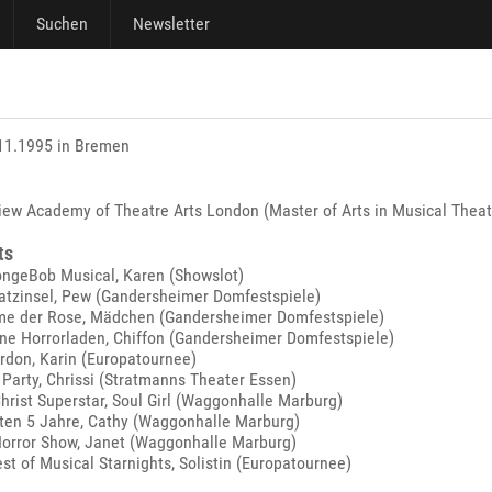
Suchen
Newsletter
11.1995 in Bremen
ew Academy of Theatre Arts London (Master of Arts in Musical Theat
ts
ngeBob Musical, Karen (Showslot)
atzinsel, Pew (Gandersheimer Domfestspiele)
e der Rose, Mädchen (Gandersheimer Domfestspiele)
ine Horrorladen, Chiffon (Gandersheimer Domfestspiele)
rdon, Karin (Europatournee)
Party, Chrissi (Stratmanns Theater Essen)
hrist Superstar, Soul Girl (Waggonhalle Marburg)
zten 5 Jahre, Cathy (Waggonhalle Marburg)
orror Show, Janet (Waggonhalle Marburg)
t of Musical Starnights, Solistin (Europatournee)