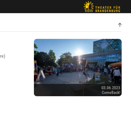
re)
03.06.2023
ComeBack!