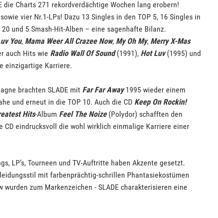
E die Charts 271 rekordverdächtige Wochen lang erobern!
 sowie vier Nr.1-LPs! Dazu 13 Singles in den TOP 5, 16 Singles in
 20 und 5 Smash-Hit-Alben – eine sagenhafte Bilanz.
Luv You
,
Mama Weer All Crazee Now
,
My Oh My
,
Merry X-Mas
er auch Hits wie
Radio Wall Of Sound
(1991),
Hot Luv
(1995) und
e einzigartige Karriere.
pagne brachten SLADE mit
Far Far Away
1995 wieder einem
ahe und erneut in die TOP 10. Auch die CD
Keep On Rockin!
reatest Hits
-Album
Feel The Noize
(Polydor) schafften den
e CD eindrucksvoll die wohl wirklich einmalige Karriere einer
gs, LP’s, Tourneen und TV-Auftritte haben Akzente gesetzt.
Kleidungsstil mit farbenprächtig-schrillen Phantasiekostümen
w wurden zum Markenzeichen - SLADE charakterisieren eine