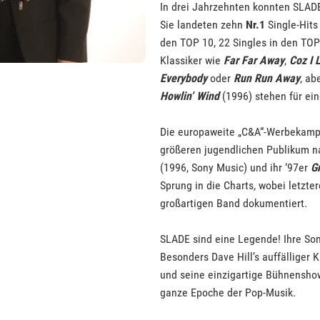
In drei Jahrzehnten konnten SLAD
Sie landeten zehn
Nr.1
Single-Hits
den TOP 10, 22 Singles in den TOP
Klassiker wie
Far Far Away
,
Coz I 
Everybody
oder
Run Run Away
, ab
Howlin’ Wind
(1996) stehen für ein
Die europaweite „C&A“-Werbekam
größeren jugendlichen Publikum n
(1996, Sony Music) und ihr ‘97er
G
Sprung in die Charts, wobei letzter
großartigen Band dokumentiert.
SLADE sind eine Legende! Ihre Son
Besonders Dave Hill’s auffälliger 
und seine einzigartige Bühnensho
ganze Epoche der Pop-Musik.