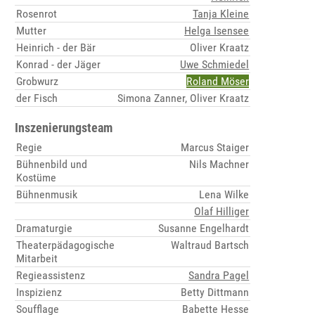
Rosenrot
Tanja Kleine
Mutter
Helga Isensee
Heinrich - der Bär
Oliver Kraatz
Konrad - der Jäger
Uwe Schmiedel
Grobwurz
Roland Möser
der Fisch
Simona Zanner, Oliver Kraatz
Inszenierungsteam
Regie
Marcus Staiger
Bühnenbild und
Nils Machner
Kostüme
Bühnenmusik
Lena Wilke
Olaf Hilliger
Dramaturgie
Susanne Engelhardt
Theaterpädagogische
Waltraud Bartsch
Mitarbeit
Regieassistenz
Sandra Pagel
Inspizienz
Betty Dittmann
Soufflage
Babette Hesse