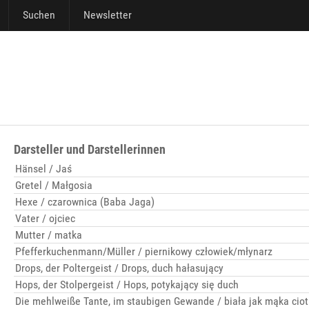
Suchen
Newsletter
Darsteller und Darstellerinnen
Hänsel / Jaś
Gretel / Małgosia
Hexe / czarownica (Baba Jaga)
Vater / ojciec
Mutter / matka
Pfefferkuchenmann/Müller / piernikowy człowiek/młynarz
Drops, der Poltergeist / Drops, duch hałasujący
Hops, der Stolpergeist / Hops, potykający się duch
Die mehlweiße Tante, im staubigen Gewande / biała jak mąka cio