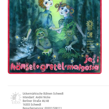
Uckermärkische Bühnen Schwedt
Intendant: André Nicke
Berliner Straße 46/48
16303 Schwedt
Besucherservice: 03332/538111