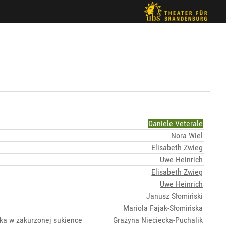
Daniele Veterale
Nora Wiel
Elisabeth Zwieg
Uwe Heinrich
Elisabeth Zwieg
Uwe Heinrich
Janusz Słomiński
Mariola Fajak-Słomińska
tka w zakurzonej sukience
Grażyna Nieciecka-Puchalik