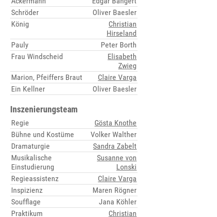
Ackermann
Edgar Bangert
Schröder
Oliver Baesler
König
Christian
Hirseland
Pauly
Peter Borth
Frau Windscheid
Elisabeth
Zwieg
Marion, Pfeiffers Braut
Claire Varga
Ein Kellner
Oliver Baesler
Inszenierungsteam
Regie
Gösta Knothe
Bühne und Kostüme
Volker Walther
Dramaturgie
Sandra Zabelt
Musikalische
Susanne von
Einstudierung
Lonski
Regieassistenz
Claire Varga
Inspizienz
Maren Rögner
Soufflage
Jana Köhler
Praktikum
Christian