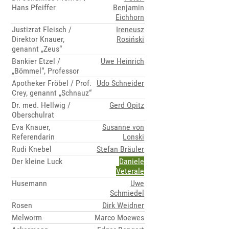
Hans Pfeiffer
Benjamin
Eichhorn
Justizrat Fleisch /
Ireneusz
Direktor Knauer,
Rosiński
genannt „Zeus“
Bankier Etzel /
Uwe Heinrich
„Bömmel“, Professor
Apotheker Fröbel / Prof.
Udo Schneider
Crey, genannt „Schnauz“
Dr. med. Hellwig /
Gerd Opitz
Oberschulrat
Eva Knauer,
Susanne von
Referendarin
Lonski
Rudi Knebel
Stefan Bräuler
Der kleine Luck
Daniele
Veterale
Husemann
Uwe
Schmiedel
Rosen
Dirk Weidner
Melworm
Marco Moewes