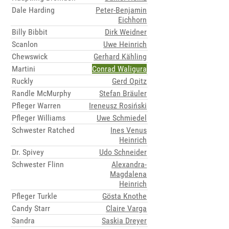
Dale Harding
Peter-Benjamin
Eichhorn
Billy Bibbit
Dirk Weidner
Scanlon
Uwe Heinrich
Chewswick
Gerhard Kähling
Martini
Conrad Waligura
Ruckly
Gerd Opitz
Randle McMurphy
Stefan Bräuler
Pfleger Warren
Ireneusz Rosiński
Pfleger Williams
Uwe Schmiedel
Schwester Ratched
Ines Venus
Heinrich
Dr. Spivey
Udo Schneider
Schwester Flinn
Alexandra-
Magdalena
Heinrich
Pfleger Turkle
Gösta Knothe
Candy Starr
Claire Varga
Sandra
Saskia Dreyer