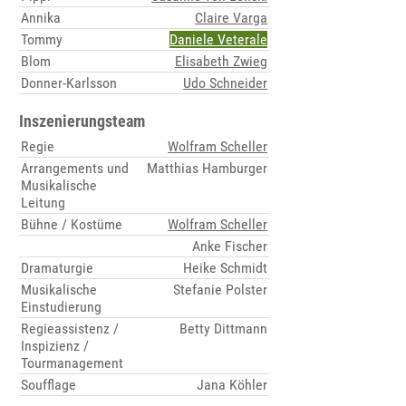
Annika
Claire Varga
Tommy
Daniele Veterale
Blom
Elisabeth Zwieg
Donner-Karlsson
Udo Schneider
Inszenierungsteam
Regie
Wolfram Scheller
Arrangements und
Matthias Hamburger
Musikalische
Leitung
Bühne / Kostüme
Wolfram Scheller
Anke Fischer
Dramaturgie
Heike Schmidt
Musikalische
Stefanie Polster
Einstudierung
Regieassistenz /
Betty Dittmann
Inspizienz /
Tourmanagement
Soufflage
Jana Köhler