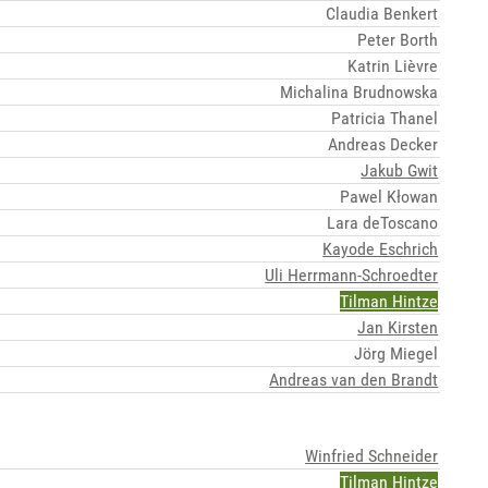
Claudia Benkert
Peter Borth
Katrin Lièvre
Michalina Brudnowska
Patricia Thanel
Andreas Decker
Jakub Gwit
Pawel Kłowan
Lara deToscano
Kayode Eschrich
Uli Herrmann-Schroedter
Tilman Hintze
Jan Kirsten
Jörg Miegel
Andreas van den Brandt
Winfried Schneider
Tilman Hintze