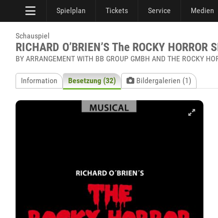
Spielplan
Tickets
Service
Medien
Schauspiel
RICHARD O’BRIEN’S The ROCKY HORROR 
BY ARRANGEMENT WITH BB GROUP GMBH AND THE ROCKY HO
Information
Besetzung (32)
Bildergalerien (1)