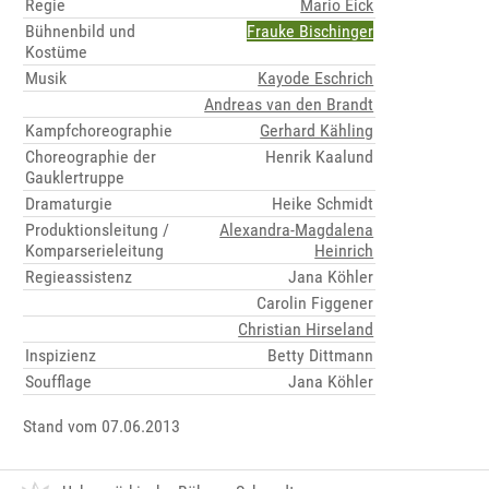
Regie
Mario Eick
Bühnenbild und
Frauke Bischinger
Kostüme
Musik
Kayode Eschrich
Andreas van den Brandt
Kampfchoreographie
Gerhard Kähling
Choreographie der
Henrik Kaalund
Gauklertruppe
Dramaturgie
Heike Schmidt
Produktionsleitung /
Alexandra-Magdalena
Komparserieleitung
Heinrich
Regieassistenz
Jana Köhler
Carolin Figgener
Christian Hirseland
Inspizienz
Betty Dittmann
Soufflage
Jana Köhler
Stand vom 07.06.2013