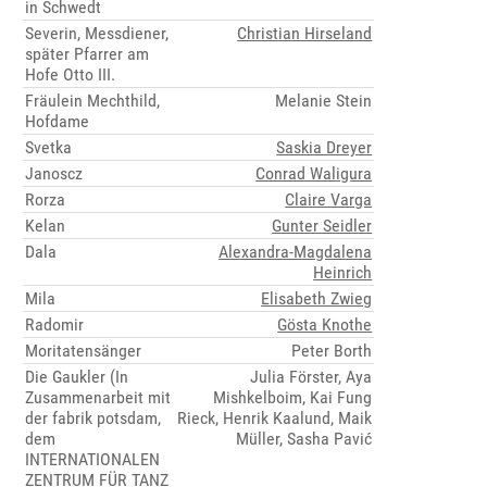
in Schwedt
Severin, Messdiener,
Christian Hirseland
später Pfarrer am
Hofe Otto III.
Fräulein Mechthild,
Melanie Stein
Hofdame
Svetka
Saskia Dreyer
Janoscz
Conrad Waligura
Rorza
Claire Varga
Kelan
Gunter Seidler
Dala
Alexandra-Magdalena
Heinrich
Mila
Elisabeth Zwieg
Radomir
Gösta Knothe
Moritatensänger
Peter Borth
Die Gaukler (In
Julia Förster, Aya
Zusammenarbeit mit
Mishkelboim, Kai Fung
der fabrik potsdam,
Rieck, Henrik Kaalund, Maik
dem
Müller, Sasha Pavić
INTERNATIONALEN
ZENTRUM FÜR TANZ