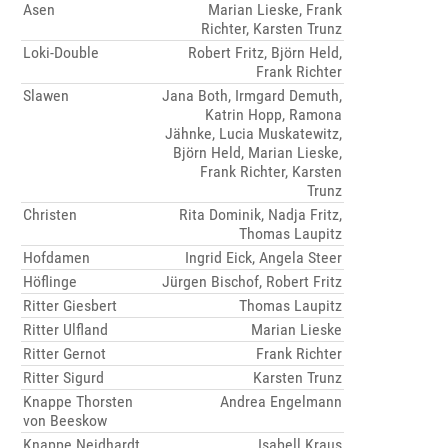
Asen
Marian Lieske, Frank
Richter, Karsten Trunz
Loki-Double
Robert Fritz, Björn Held,
Frank Richter
Slawen
Jana Both, Irmgard Demuth,
Katrin Hopp, Ramona
Jähnke, Lucia Muskatewitz,
Björn Held, Marian Lieske,
Frank Richter, Karsten
Trunz
Christen
Rita Dominik, Nadja Fritz,
Thomas Laupitz
Hofdamen
Ingrid Eick, Angela Steer
Höflinge
Jürgen Bischof, Robert Fritz
Ritter Giesbert
Thomas Laupitz
Ritter Ulfland
Marian Lieske
Ritter Gernot
Frank Richter
Ritter Sigurd
Karsten Trunz
Knappe Thorsten
Andrea Engelmann
von Beeskow
Knappe Neidhardt
Isabell Kraus