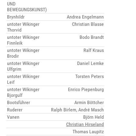
UND
BEWEGUNGSKUNST)
Brynhildr
Andrea Engelmann
untoter Wikinger
Christian Blasse
Thorvid
untoter Wikinger
Bodo Brandt
Finnleik
untoter Wikinger
Ralf Kraus
Brodir
untoter Wikinger
Daniel Lemke
Ulfgrim
untoter Wikinger
Torsten Peters
Leif
untoter Wikinger
Enrico Piepenburg
Bjorgulf
Bootsführer
Armin Böttcher
Ruderer
Ralph Birlem, André Masch
Vanen
Björn Held
Christian Hirseland
Thomas Laupitz