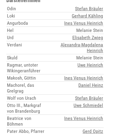
Darstellerinnen
Odin
Stefan Bräuler
Loki
Gerhard Kähling
Angurboda
Ines Venus Heinrich
Hel
Melanie Stein
Urd
Elisabeth Zwieg
Verdani
Alexandra-Magdalena
Heinrich
Skuld
Melanie Stein
Ragmar, untoter
Uwe Heinrich
Wikingeranführer
Makosh, Göttin
Ines Venus Heinrich
Machorel, das
Daniel Heinz
Grelgrag
Wolf von Urach
Stefan Bräuler
Otto III., Markgraf
Uwe Schmiedel
von Brandenburg
Beatrice von
Ines Venus Heinrich
Böhmen
Pater Abbo, Pfarrer
Gerd Opitz