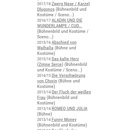
Zwerg Nase / Karzeł
2017/18
Długonos
(
Bühnenbild und
Kostüme / Sceno...
)
ALADIN UND DIE
2016/17
WUNDERLAMPE / CUD...
(
Bühnenbild und Kostüme /
Sceno...
)
Abschied von
2015/16
Walhalla
(Bühne und
Kostüme)
Das kalte Herz
2015/16
(Zimne Serce)
(
Bühnenbild
und Kostüme / Sceno...
)
Die Verschwörung
2014/15
von Chorin
(Bühne und
Kostüme)
Der Fluch der weißen
2013/14
Frau
(Bühnenbild und
Kostüme)
ROMEO UND JULIA
2013/14
(Bühne)
Funny Money
2013/14
(Bühnenbild und Kostüme)