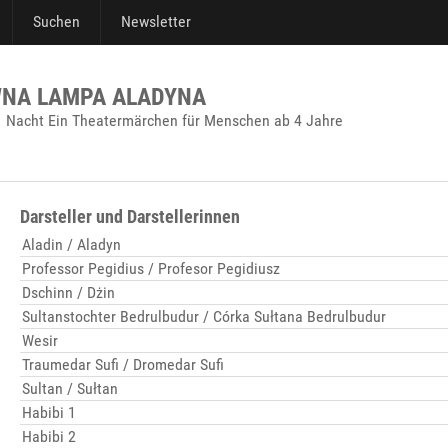
Suchen
Newsletter
WNA LAMPA ALADYNA
 Nacht Ein Theatermärchen für Menschen ab 4 Jahre
Darsteller und Darstellerinnen
Aladin / Aladyn
Professor Pegidius / Profesor Pegidiusz
Dschinn / Dżin
Sultanstochter Bedrulbudur / Córka Sułtana Bedrulbudur
Wesir
Traumedar Sufi / Dromedar Sufi
Sultan / Sułtan
Habibi 1
Habibi 2