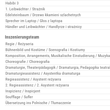
Habibi 3
1. Leibwächter / Strażnik
Edelsteinbaum / Drzewo kkamieni szlachetnych
Sprecher im Laptop / Głos z laptopa
Händler und Leibwächter / Handlyrze i strażnicy
Inszenierungsteam
Regie / Reżyseria
Bühnenbild und Kostüme / Scenografia i Kostiumy
Komposition, Arrangements, Musikalische Einstudierung / Muzyka
Choreografie / Choreografia
Dramaturgie, Theaterpädagogik / Dramaturgia, Pedagogika teatra
Dramaturgieassistenz / Asystentka dramaturga
Regieassistenz / Asystent reżysera
2. Regieassistenz / 2. Asystent reżysera
Inspizienz / Inspicjent
Soufflage / Sufler
Übersetzung ins Polnische / Tłumaczenie