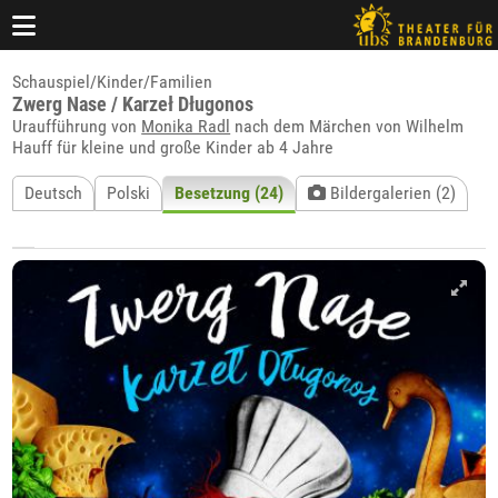
Schauspiel/Kinder/Familien
Zwerg Nase / Karzeł Długonos
Uraufführung von
Monika Radl
nach dem Märchen von Wilhelm
Hauff für kleine und große Kinder ab 4 Jahre
Deutsch
Polski
Besetzung (24)
Bildergalerien (2)