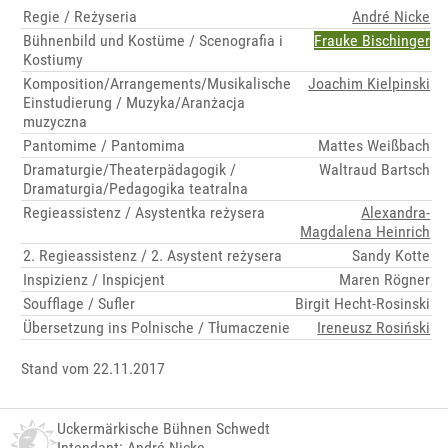
Regie / Reżyseria
André Nicke
Bühnenbild und Kostüme / Scenografia i
Frauke Bischinger
Kostiumy
Komposition/Arrangements/Musikalische
Joachim Kielpinski
Einstudierung / Muzyka/Aranżacja
muzyczna
Pantomime / Pantomima
Mattes Weißbach
Dramaturgie/Theaterpädagogik /
Waltraud Bartsch
Dramaturgia/Pedagogika teatralna
Regieassistenz / Asystentka reżysera
Alexandra-
Magdalena Heinrich
2. Regieassistenz / 2. Asystent reżysera
Sandy Kotte
Inspizienz / Inspicjent
Maren Rögner
Soufflage / Sufler
Birgit Hecht-Rosinski
Übersetzung ins Polnische / Tłumaczenie
Ireneusz Rosiński
Stand vom 22.11.2017
Uckermärkische Bühnen Schwedt
Intendant: André Nicke