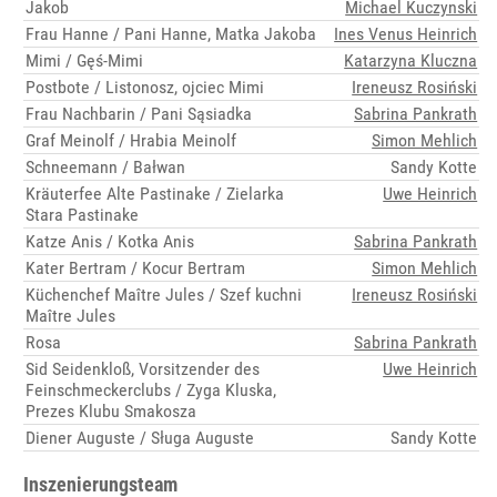
Jakob
Michael Kuczynski
Frau Hanne / Pani Hanne, Matka Jakoba
Ines Venus Heinrich
Mimi / Gęś-Mimi
Katarzyna Kluczna
Postbote / Listonosz, ojciec Mimi
Ireneusz Rosiński
Frau Nachbarin / Pani Sąsiadka
Sabrina Pankrath
Graf Meinolf / Hrabia Meinolf
Simon Mehlich
Schneemann / Bałwan
Sandy Kotte
Kräuterfee Alte Pastinake / Zielarka
Uwe Heinrich
Stara Pastinake
Katze Anis / Kotka Anis
Sabrina Pankrath
Kater Bertram / Kocur Bertram
Simon Mehlich
Küchenchef Maître Jules / Szef kuchni
Ireneusz Rosiński
Maître Jules
Rosa
Sabrina Pankrath
Sid Seidenkloß, Vorsitzender des
Uwe Heinrich
Feinschmeckerclubs / Zyga Kluska,
Prezes Klubu Smakosza
Diener Auguste / Sługa Auguste
Sandy Kotte
Inszenierungsteam