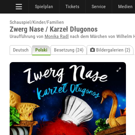
Spielplan
Tickets
Service
Medien
Schauspiel/Kinder/Familien
Zwerg Nase / Karzeł Długonos
Uraufführung von
Monika Radl
nach dem Märchen von Wilhelm Ha
Deutsch
Polski
Besetzung (24)
Bildergalerien (2)