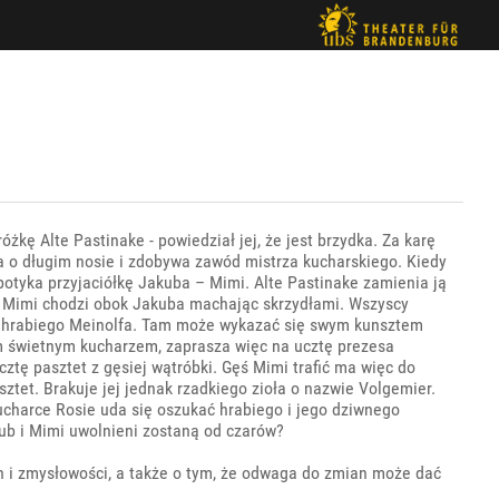
żkę Alte Pastinake - powiedział jej, że jest brzydka. Za karę
ła o długim nosie i zdobywa zawód mistrza kucharskiego. Kiedy
potyka przyjaciółkę Jakuba – Mimi. Alte Pastinake zamienia ją
az Mimi chodzi obok Jakuba machając skrzydłami. Wszyscy
u hrabiego Meinolfa. Tam może wykazać się swym kunsztem
m świetnym kucharzem, zaprasza więc na ucztę prezesa
tę pasztet z gęsiej wątróbki. Gęś Mimi trafić ma więc do
ztet. Brakuje jej jednak rzadkiego zioła o nazwie Volgemier.
ucharce Rosie uda się oszukać hrabiego i jego dziwnego
kub i Mimi uwolnieni zostaną od czarów?
ch i zmysłowości, a także o tym, że odwaga do zmian może dać