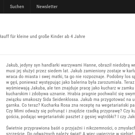
Suchen
Newsletter
uff für kleine und große Kinder ab 4 Jahre
Jakub, jedyny syn handlarki warzywami Hanne, obraził niedobrą wró
musi jej służyć przez siedem lat. Jakub zamieniony zostaje w kar
wraca do miasta i swej matki, ta go nie rozpoznaje. Podobny los s
w gęś, ponieważ występując jako balerina była zarozumiała. Ter
wyśmiewają Jakuba, ale ten znajduje pracę jako kucharz w zamk
kucharskim i zdobywa uznanie. Hrabia pragnie pochwalić się swy
związku smakoszy Sida Seidenklossa. Jakub ma przygotować na ucz
garnka. Co teraz? Kucharka Rosa zna receptę na wegetariański pas
Czy Mimi odważy się pofrunąć i znajdzie rzadką przyprawę? Czy k
gościa, podając wegetariański pasztet z gęsiej wątróbki? I czy Ja
Świetnie przyprawiona baśń o przyjaźni i nikczemności, o zmysła
szczęście. Do odważnych należy świat! A więc uwierzcie w siebie!