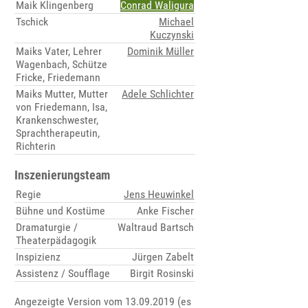
Maik Klingenberg
Conrad Waligura
Tschick
Michael
Kuczynski
Maiks Vater, Lehrer
Dominik Müller
Wagenbach, Schütze
Fricke, Friedemann
Maiks Mutter, Mutter
Adele Schlichter
von Friedemann, Isa,
Krankenschwester,
Sprachtherapeutin,
Richterin
Inszenierungsteam
Regie
Jens Heuwinkel
Bühne und Kostüme
Anke Fischer
Dramaturgie /
Waltraud Bartsch
Theaterpädagogik
Inspizienz
Jürgen Zabelt
Assistenz / Soufflage
Birgit Rosinski
Angezeigte Version vom 13.09.2019 (es